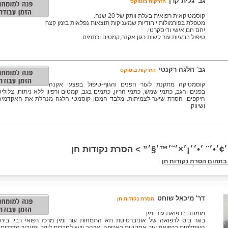
גב' גלית קרן
הזרקות בוטוקס
קוסמטיקאית רפואית בעלת וותק של 20 שנה.
מטפלת בפורמולות ייחודיות שמעניקות תוצאות נפלאות בזמן קצר!
יחס חם,אישי ודיסקרטי.
טיפול בבעיות עור קשות כגון אקנה,קמטים וכתמים.
גב' הלגה רקנטי
הזרקות בוטוקס
קוסמטיקה מתקנת לעור הפנים והגוף-טיפול בפצעי אקנה
בפנים והגב, כתמי שמש, כתמי הריון, כתמים בגב, קמטים ורפיון ללא ניתוח, צלולי
היקפים, הסרת שיער לצמיתות. מלבד המכון קוסמטי הלגה מנהלת את האקדמיה 
ושיווק.
 ׳¢׳•׳¨ ׳•׳׳¡׳×׳˜׳™׳§׳” > הסרת נקודות חן
בתחום הסרת נקודות חן
דר' מיכאל שוחט
הסרת נקודות חן
מומחה ברפואת עור ומין
בוגר ביס לרפואה של אוניברסיטת תא התמחות עור ומין מרכז רפואי רבין ביח 
השתלמות ברפואת עור אסטטית בארופה וארהב יועץ לחברות לייזר ומעביר הדרכות