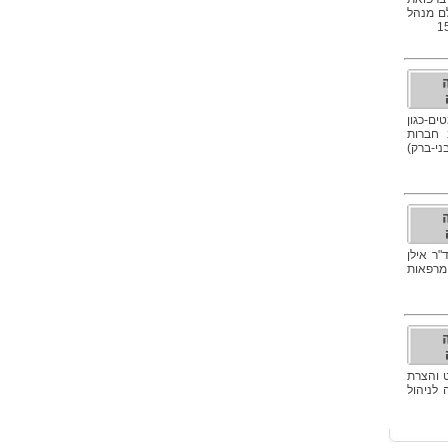
לם מנהל
ים-כגון
ם רוב חברות
י-ברק)
ר אילן
 מרפאות
ט והצרת
לניהול