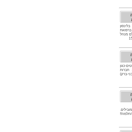
בלינסון
 ברפואת
לם מנהל
ים-כגון
ם רוב חברות
י-ברק)
ובילים.
החלמה!!