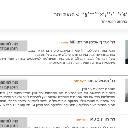
׳¢׳•׳¨ ׳•׳׳¡׳×׳˜׳™׳§׳” > הזעת יתר
בתחום הזעת יתר
דר' אכי (יואכים) פרידמן MD
הזעת יתר
הנני בוגר הפקולטה לרפואה באוניברסיטת בן גוריון בנגב,
בהתמחות עור ומין, במרכז הרפואי ע"ש שיבא בתל השומר.
בעל ותק של למעלה מ-15 שנה. בוגר הפקולטה למשפטים בקרית אונו- מע
משפטיות בתחום רפואת העור, המין והאסתטיקה.
דר' מיכאל שוחט
הזעת יתר
מומחה ברפואת עור ומין
בוגר ביס לרפואה של אוניברסיטת תא התמחות עור ומין מרכז רפואי רבין ביח 
השתלמות ברפואת עור אסטטית בארופה וארהב יועץ לחברות לייזר ומעביר הדרכות
עור אסתטיית חומרי מילוי בוטוקס טיפולי פילינג ולייזר לרופאים בארץ וברחבי העו
תחום רפואת העור בכללית אסתטיקה וקליניקה ברח ויצמן 14 תא קומה 15 חדר 1516
דר' רון יניב MD
הזעת יתר
בוגר בי"ס לרפואה אוניברסיטת ת"א.התמחות ברפואת עור ומין