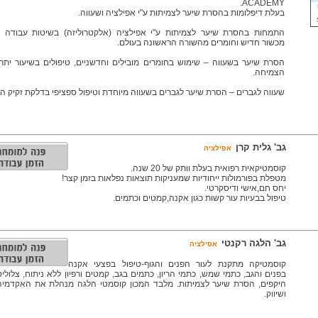
ACADEMY.
בעלת דיפלומות בהסרת שיער לצמיתות ע"י אפילציה ושעווה.
התמחות בהסרת שיער לצמיתות ע"י אפילציה (אלקטרוליזה) בשיטות עבודה ח
מכשור חדיש וחומרים מהשורה הראשונה בעולם.
הסרת שיער בשעווה – שימוש בחומרים מובילים וחדשניים, טיפולים בשיעור יתר
הצמיחה.
שעווה לגברים – הסרת שיער לגברים בשעווה מיוחדת וטיפול ספציפי בדלקת זקיק ה
גב' גלית קרן
אפילציה
קוסמטיקאית רפואית בעלת וותק של 20 שנה.
מטפלת בפורמולות ייחודיות שמעניקות תוצאות נפלאות בזמן קצר!
יחס חם,אישי ודיסקרטי.
טיפול בבעיות עור קשות כגון אקנה,קמטים וכתמים.
גב' הלגה רקנטי
אפילציה
קוסמטיקה מתקנת לעור הפנים והגוף-טיפול בפצעי אקנה
בפנים והגב, כתמי שמש, כתמי הריון, כתמים בגב, קמטים ורפיון ללא ניתוח, צלולי
היקפים, הסרת שיער לצמיתות. מלבד המכון קוסמטי הלגה מנהלת את האקדמיה 
ושיווק.