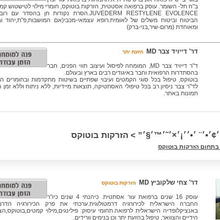
ב"ח תל- השומר. עוסק ברפואה אסטטית, הזרקות בוטוקס, חומרי מילוי לטישטוש קמט
JUVEDERM RESTYLENE EVOLENCE.הסרת נקודות חן בהסדר ע
הביטוח וביטוח משלים של לאומית.רופא עצמאי-מכבי(אם המושבות,פ"ת,יהוד ובנ
ומאוחדת (מרום-שיר,בני-ברק)
דר' דייויד צבר MD
הזעת יתר
ד"ר דייויד צבר MD, המומחה לפיסול ועיצוב תווי הפנים, חבר
בהסתדרות הרפואית וחבר באיגודים רבים בארץ ובעולם.
בוטוקס, טיפול בכל סוגי הקמטים ועיבוי שפתיים בשיטות מתקדמות ובחומרים המ
לד"ר צבר ניסיון רב בכל טיפולי האסתטיקה, תוצאות מיידיות, ללא ניתוח וללא זמן 
תמונות באתר.
 ׳¢׳•׳¨ ׳•׳׳¡׳×׳˜׳™׳§׳” > הזרקות בוטוקס
בתחום הזרקות בוטוקס
דר' צחי שלקוביץ MD
הזרקות בוטוקס
עוסק 16 שנים ברפואת עור אסתטית. כיהנתי 4 שנים כיו"ר
החברה הישראלית לכירורגיה דרמטולוגית.ערכתי את פרק הכירורגיה הדרמט
באנציקלופדיה הישראלית לרפואה.תחומי עיסוק: פילינגים,מילוי קמטים,בוטוקס,ה
הידיים והצוואר, טיפול בהזעת יתר וכן בנימים וורידים.