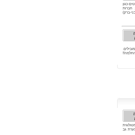
ים-כגון
ם רוב חברות
י-ברק)
ובילים.
החלמה!!
ולוגית
צערת גב