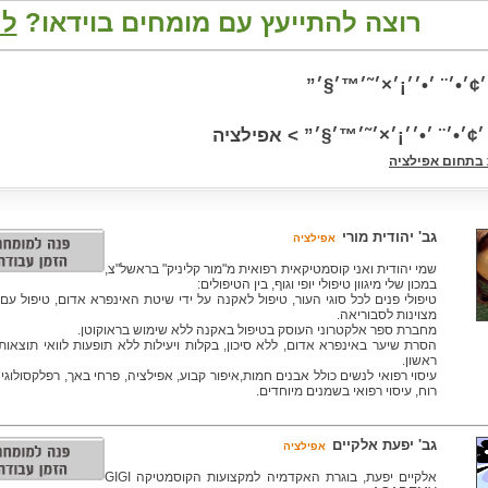
רוצה להתייעץ עם מומחים בוידאו?
לח
׳¢׳•׳¨ ׳•׳׳¡׳×׳˜׳™׳§׳”
 ׳¢׳•׳¨ ׳•׳׳¡׳×׳˜׳™׳§׳” > אפילציה
בתחום אפילציה
גב' יהודית מורי
אפילציה
שמי יהודית ואני קוסמטיקאית רפואית מ"מור קליניק" בראשל"צ,
במכון שלי מיגוון טיפולי יופי וגוף, בין הטיפולים:
טיפולי פנים לכל סוגי העור, טיפול לאקנה על ידי שיטת האינפרא אדום, טיפול עם
מצוינות לסבוריאה.
מחברת ספר אלקטרוני העוסק בטיפול באקנה ללא שימוש בראוקוטן.
הסרת שיער באינפרא אדום, ללא סיכון, בקלות ויעילות ללא תופעות לוואי תוצאות
ראשון.
עיסוי רפואי לנשים כולל אבנים חמות,איפור קבוע, אפילציה, פרחי באך, רפלקסולוגיה
רוח, עיסוי רפואי בשמנים מיוחדים.
גב' יפעת אלקיים
אפילציה
אלקיים יפעת, בוגרת האקדמיה למקצועות הקוסמטיקה GIGI