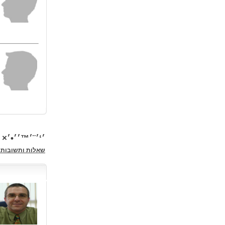
׳‘׳¨׳™׳׳•׳×
שאלות ותשובות 