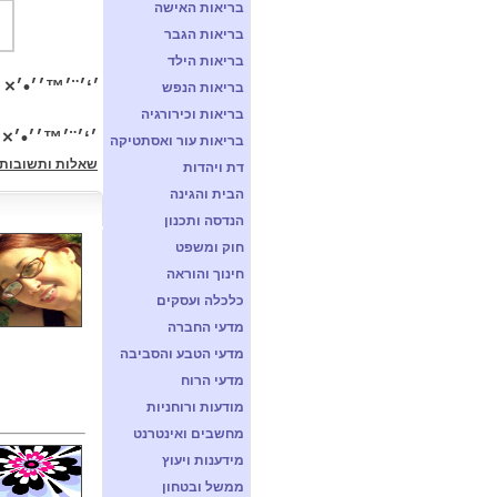
בריאות האישה
בריאות הגבר
בריאות הילד
׳‘׳¨׳™׳׳•׳× 
בריאות הנפש
בריאות וכירורגיה
׳‘׳¨׳™׳׳•׳×
בריאות עור ואסתטיקה
שאלות ותשובות 
דת ויהדות
הבית והגינה
הנדסה ותכנון
חוק ומשפט
חינוך והוראה
כלכלה ועסקים
מדעי החברה
מדעי הטבע והסביבה
מדעי הרוח
מודעות ורוחניות
מחשבים ואינטרנט
מידענות ויעוץ
ממשל ובטחון