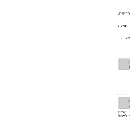
דישות,
 והאטת
שערה.
ט והצרת
לניהול