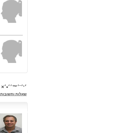
׳‘׳¨׳™׳׳•׳×
שאלות ותשובות 