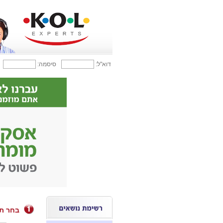
דוא"ל:
סיסמה:
בחר ת