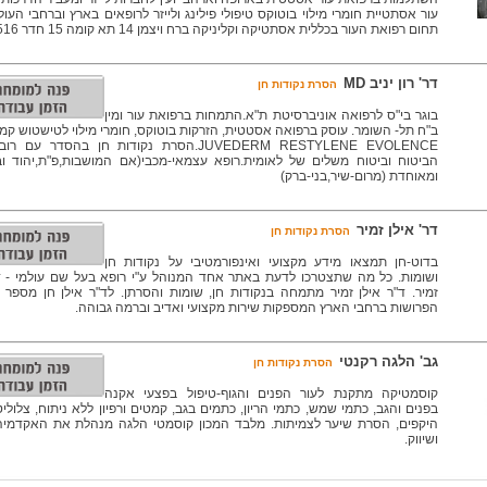
עור אסתטיית חומרי מילוי בוטוקס טיפולי פילינג ולייזר לרופאים בארץ וברחבי העו
תחום רפואת העור בכללית אסתטיקה וקליניקה ברח ויצמן 14 תא קומה 15 חדר 1516
דר' רון יניב MD
הסרת נקודות חן
בוגר בי"ס לרפואה אוניברסיטת ת"א.התמחות ברפואת עור ומין
ב"ח תל- השומר. עוסק ברפואה אסטטית, הזרקות בוטוקס, חומרי מילוי לטישטוש קמט
JUVEDERM RESTYLENE EVOLENCE.הסרת נקודות חן בהסדר ע
הביטוח וביטוח משלים של לאומית.רופא עצמאי-מכבי(אם המושבות,פ"ת,יהוד ובנ
ומאוחדת (מרום-שיר,בני-ברק)
דר' אילן זמיר
הסרת נקודות חן
בדוט-חן תמצאו מידע מקצועי ואינפורמטיבי על נקודות חן
ושומות. כל מה שתצטרכו לדעת באתר אחד המנוהל ע"י רופא בעל שם עולמי - ד"
זמיר. ד"ר אילן זמיר מתמחה בנקודות חן, שומות והסרתן. לד"ר אילן חן מספר
הפרושות ברחבי הארץ המספקות שירות מקצועי ואדיב וברמה גבוהה.
גב' הלגה רקנטי
הסרת נקודות חן
קוסמטיקה מתקנת לעור הפנים והגוף-טיפול בפצעי אקנה
בפנים והגב, כתמי שמש, כתמי הריון, כתמים בגב, קמטים ורפיון ללא ניתוח, צלולי
היקפים, הסרת שיער לצמיתות. מלבד המכון קוסמטי הלגה מנהלת את האקדמיה 
ושיווק.