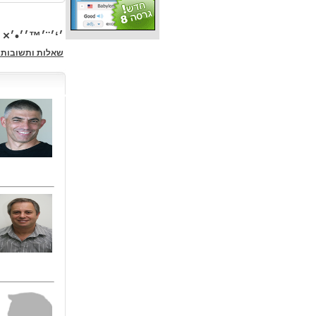
׳‘׳¨׳™׳׳•׳× 
שאלות ותשובות 