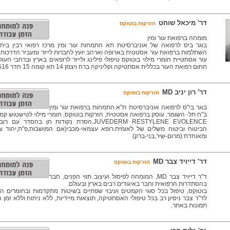
דר' מיכאל שוחט
הזרקות בוטוקס
מומחה ברפואת עור ומין
בוגר ביס לרפואה של אוניברסיטת תא התמחות עור ומין מרכז רפואי רבין ביח 
השתלמות ברפואת עור אסטטית בארופה וארהב יועץ לחברות לייזר ומעביר הדרכות
עור אסתטיית חומרי מילוי בוטוקס טיפולי פילינג ולייזר לרופאים בארץ וברחבי העו
תחום רפואת העור בכללית אסתטיקה וקליניקה ברח ויצמן 14 תא קומה 15 חדר 1516
דר' רון יניב MD
הזרקות בוטוקס
בוגר בי"ס לרפואה אוניברסיטת ת"א.התמחות ברפואת עור ומין
ב"ח תל- השומר. עוסק ברפואה אסטטית, הזרקות בוטוקס, חומרי מילוי לטישטוש קמט
JUVEDERM RESTYLENE EVOLENCE.הסרת נקודות חן בהסדר ע
הביטוח וביטוח משלים של לאומית.רופא עצמאי-מכבי(אם המושבות,פ"ת,יהוד ובנ
ומאוחדת (מרום-שיר,בני-ברק)
דר' דייויד צבר MD
הזרקות בוטוקס
ד"ר דייויד צבר MD, המומחה לפיסול ועיצוב תווי הפנים, חבר
בהסתדרות הרפואית וחבר באיגודים רבים בארץ ובעולם.
בוטוקס, טיפול בכל סוגי הקמטים ועיבוי שפתיים בשיטות מתקדמות ובחומרים המ
לד"ר צבר ניסיון רב בכל טיפולי האסתטיקה, תוצאות מיידיות, ללא ניתוח וללא זמן 
תמונות באתר.