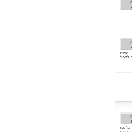
ט והצרת
לניהול
בלינסון
 ברפואת